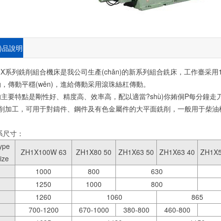
n)品說明
系列銑削組合機床是我公司生產(chǎn)的新系列組合銑床，工作臺采用1
，傳動平穩(wěn)，進給傳動采用滾珠絲杠傳動。
主要特點是剛性好、精度高、效率高，配以適當?shù)你姷侗P每分
n)切削加工，可用于對鑄件、鋼件及有色金屬件的大平面銑削，一般用于柴油
n)系尺寸：
ype
ZH1X100W 63
ZH1X80 50
ZH1X63 50
ZH1X63 40
ZH1X5
ize
1000
800
630
1250
1000
800
1260
1060
865
700-1200
670-1000
380-800
460-800