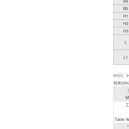
B4
B5
H1
H2
H3
L
L1
H1、
技術(shù
M
Table W
*