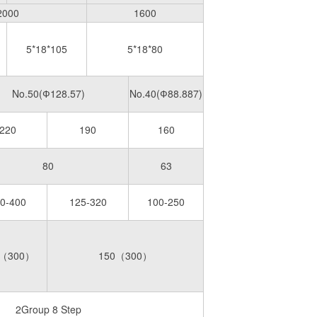
2000
1600
5*18*105
5*18*80
No.50(Ф128.57)
No.40(Ф88.887)
220
190
160
80
63
0-400
125-320
100-250
0（300）
150（300）
roup 8 Step