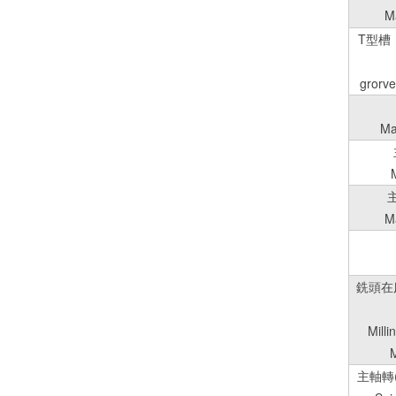
M
T型槽（
grorv
Ma
Ma
銑頭在
Mill
M
主軸轉(