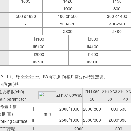
1685
1420
1150
-
1000
800
500 or 630
400 or 500
300 or 400
-
500-670
400-540
-
2800
2400
I4100
I3300
Ⅱ5100
Ⅱ4100
I2000
I1600
Ⅱ2500
Ⅱ2000
H2、L1、S、B3均可據(jù)客戶需要作特殊定貨。
)規(guī)格：
主要參數(shù)
ZH1X80
ZH1X63
ZH1X6
ZH1X100W63
ain parameter
50
50
40
工作臺面積
I
2000*1000
2000*800
1600*630
（長*寬）
mm
Ⅱ
2500*1000
2500*800
2000*630
orking Surface
*****行程
I
2000
1600