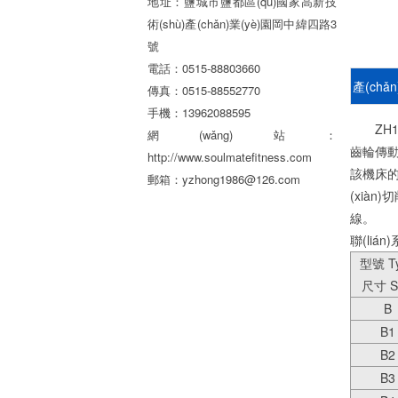
地址：鹽城市鹽都區(qū)國家高新技
術(shù)產(chǎn)業(yè)園岡中緯四路3
號
電話：0515-88803660
產(chǎ
傳真：0515-88552770
手機：13962088595
ZH1X
網(wǎng)站：
齒輪傳動
http://www.soulmatefitness.com
該機床的
郵箱：yzhong1986@126.com
(xià
線。
聯(liá
型號 T
尺寸 S
B
B1
B2
B3