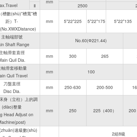
mm
ax.Travel
Ⅱ
2500
槽數(shù)*槽寬*槽
距）T-
mm
5*22*225
5*22*175
5*22*135
e(No.XWXDistance)
主軸端部號
No.60(Ф221.44)
in Shaft Range
主軸滑套直徑
mm
300
265
Main Quil Dia.
主軸滑套移動量
mm
100
in Quil Travel
刀盤直徑
mm
250-630
200-500
16
Disc Dia.
床身（立柱）上的調
(diào)整量
mm
250
225（400）
20
ing Head Adjust on
achine(post)
zhuǎn)速級數(shù)
2組8級 2G