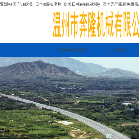
亚洲va国产va欧美_日本a级按摩片_欧美日韩a在线视频y_亚洲无码视频免费
網(wǎng)站首頁
公司簡介