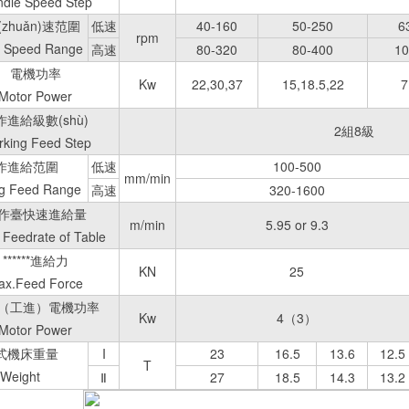
ndle Speed Step
zhuǎn)速范圍
低速
40-160
50-250
6
rpm
e Speed Range
高速
80-320
80-400
10
電機功率
Kw
22,30,37
15,18.5,22
7
Motor Power
作進給級數(shù)
2組8級 2G
king Feed Step
作進給范圍
低速
100-500
mm/min
g Feed Range
高速
320-1600
作臺快速進給量
m/min
5.95 or 9.3
 Feedrate of Table
******進給力
KN
25
ax.Feed Force
（工進）電機功率
Kw
4（3）
Motor Power
式機床重量
I
23
16.5
13.6
12.5
T
Weight
Ⅱ
27
18.5
14.3
13.2